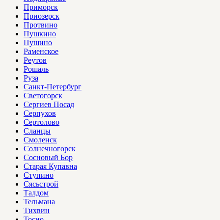
Приморск
Приозерск
Протвино
Пушкино
Пущино
Раменское
Реутов
Рошаль
Руза
Санкт-Петербург
Светогорск
Сергиев Посад
Серпухов
Сертолово
Сланцы
Смоленск
Солнечногорск
Сосновый Бор
Старая Купавна
Ступино
Сясьстрой
Талдом
Тельмана
Тихвин
Тосно