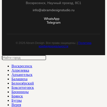
Воскресенск, Научный проезд, 8С1
info@abramdesignstudio.ru
WhatsApp
Telegram
© 2026 Abram Design. Все права защищены. |
Политика
конфиденциальности
Воскресенск
Апрелевка
Архангельск
Балашиха
Белоозёрский
Бокситогорск
Бронницы
Брянск
Бугры
Верея