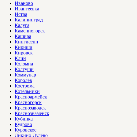
Иваново
Ивантеевка
Истра
Калининград
Калуга
Каменногорск
Кашира
Кингисепп
Кириши
Кировск
Клин
Коломна
Колтуши
Коммунар
Королёв
Кострома
Котельники
Красноармейск
Красногорск
Краснозаводск
Краснознаменск
Кубинка
Кудрово
Куровское
Ликино-Дулёво