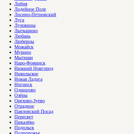
Лобня
Лодейное Поле
Лосино-Петровский
Луга
Луховицы
Лыткарино
Любань
Люберцы
Можайск
Мурино
Мытищи
Наро-Фоминск
Нижний Новгород
Никольское
Новая Ладога
Ногинск
Одинцово
Озёры
Орехово-Зуево
Отрадное
Павловский Посад
Пересвет
Пикалёво
Подольск
Подпорожье