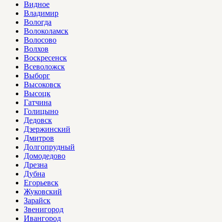
Видное
Владимир
Вологда
Волоколамск
Волосово
Волхов
Воскресенск
Всеволожск
Выборг
Высоковск
Высоцк
Гатчина
Голицыно
Дедовск
Дзержинский
Дмитров
Долгопрудный
Домодедово
Дрезна
Дубна
Егорьевск
Жуковский
Зарайск
Звенигород
Ивангород