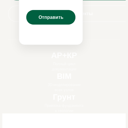
Наши проекты
АР+КР
Полный цикл
документации
BIM
3D-моделирование
всех узлов
Грунт
Привязка фундамента
к геологии